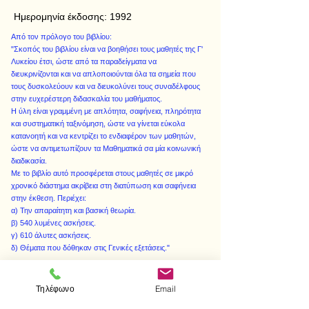
Ημερομηνία έκδοσης:
1992
Από τον πρόλογο του βιβλίου:
"Σκοπός του βιβλίου είναι να βοηθήσει τους μαθητές της Γ'
Λυκείου έτσι, ώστε από τα παραδείγματα να
διευκρινίζονται και να απλοποιούνται όλα τα σημεία που
τους δυσκολεύουν και να διευκολύνει τους συναδέλφους
στην ευχερέστερη διδασκαλία του μαθήματος.
Η ύλη είναι γραμμένη με απλότητα, σαφήνεια, πληρότητα
και συστηματική ταξινόμηση, ώστε να γίνεται εύκολα
κατανοητή και να κεντρίζει το ενδιαφέρον των μαθητών,
ώστε να αντιμετωπίζουν τα Μαθηματικά σα μία κοινωνική
διαδικασία.
Με το βιβλίο αυτό προσφέρεται στους μαθητές σε μικρό
χρονικό διάστημα ακρίβεια στη διατύπωση και σαφήνεια
στην έκθεση. Περιέχει:
α) Την απαραίτητη και βασική θεωρία.
β) 540 λυμένες ασκήσεις.
γ) 610 άλυτες ασκήσεις.
δ) Θέματα που δόθηκαν στις Γενικές εξετάσεις."
Τηλέφωνο
Email