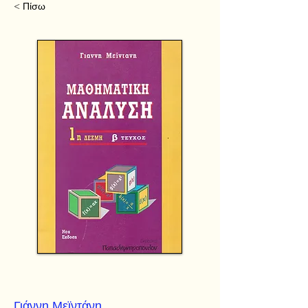
< Πίσω
Γιάννη Μεϊντάνη