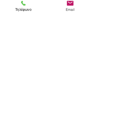
Τηλέφωνο
Email
< Προηγούμενο
Επόμενο >
Επισκεφτείτε μας
Κατάστημα
Μεσολογγίου 1
106 81 Αθήνα
τηλ.
2103302622
-
2103301269
Επικοινωνία
Ωράριο καταστήματος
Δευτέρα - Παρασκευή: 10:00 - 15:00