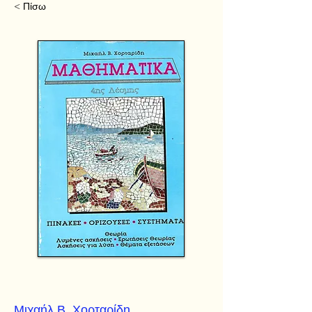
< Πίσω
Μιχαήλ Β. Χορταρίδη