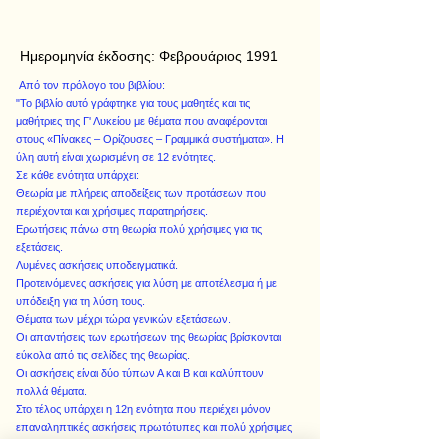
Ημερομηνία έκδοσης:
Φεβρουάριος 1991
Από τον πρόλογο του βιβλίου:
"Το βιβλίο αυτό γράφτηκε για τους μαθητές και τις
μαθήτριες της Γ' Λυκείου με θέματα που αναφέρονται
στους «Πίνακες – Ορίζουσες – Γραμμικά συστήματα». Η
ύλη αυτή είναι χωρισμένη σε 12 ενότητες.
Σε κάθε ενότητα υπάρχει:
Θεωρία με πλήρεις αποδείξεις των προτάσεων που
περιέχονται και χρήσιμες παρατηρήσεις.
Ερωτήσεις πάνω στη θεωρία πολύ χρήσιμες για τις
εξετάσεις.
Λυμένες ασκήσεις υποδειγματικά.
Προτεινόμενες ασκήσεις για λύση με αποτέλεσμα ή με
υπόδειξη για τη λύση τους.
Θέματα των μέχρι τώρα γενικών εξετάσεων.
Οι απαντήσεις των ερωτήσεων της θεωρίας βρίσκονται
εύκολα από τις σελίδες της θεωρίας.
Οι ασκήσεις είναι δύο τύπων Α και Β και καλύπτουν
πολλά θέματα.
Στο τέλος υπάρχει η 12η ενότητα που περιέχει μόνον
επαναληπτικές ασκήσεις πρωτότυπες και πολύ χρήσιμες
με τα αποτελέσματα και υποδείξεις."