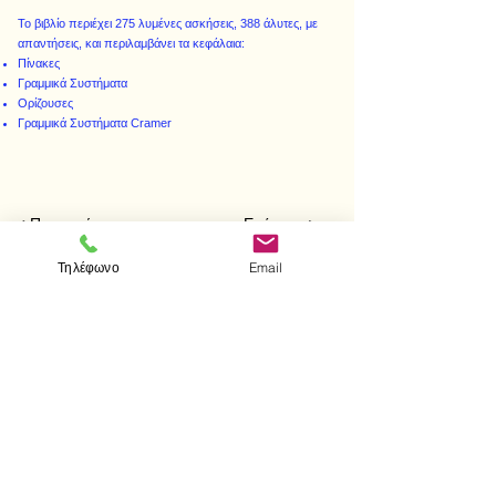
Το βιβλίο περιέχει 275 λυμένες ασκήσεις, 388 άλυτες, με
απαντήσεις, και περιλαμβάνει τα κεφάλαια:
Πίνακες
Γραμμικά Συστήματα
Ορίζουσες
Γραμμικά Συστήματα Cramer
< Προηγούμενο
Επόμενο >
Τηλέφωνο
Email
Επισκεφτείτε μας
Κατάστημα
Μεσολογγίου 1
106 81 Αθήνα
τηλ.
2103302622
-
2103301269
Επικοινωνία