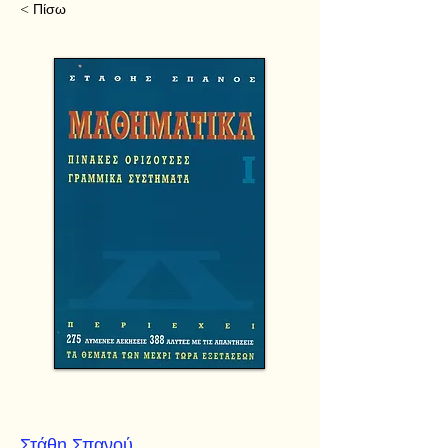
< Πίσω
Στάθη Σπανού