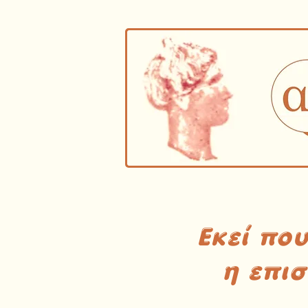
Εκεί πο
η επι