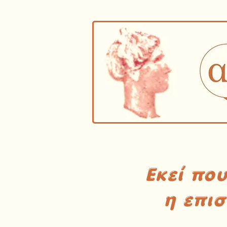
Εκεί πο
η επι