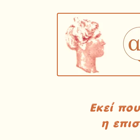
Εκεί πο
η επι