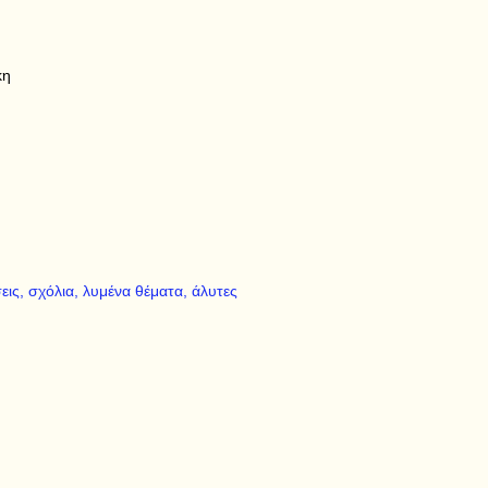
κη
εις, σχόλια, λυμένα θέματα, άλυτες