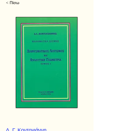
< Πίσω
Δ. Γ. Κοντογιάννη