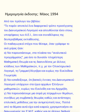
Ημερομηνία έκδοσης:
Μάιος 1994
Από τον πρόλογο του βιβλίου:
"Το παρόν αποτελεί ένα διαφορετικό τρόπο προσέγγισης
του Διανυσματικού Λογισμού και απευθύνεται τόσο στους
υποψήφιους των Α.Ε.Ι., όσο και συναδέλφους της
δευτεροβάθμιας εκπαίδευσης.
Οι παιδαγωγικοί στόχοι που θέσαμε, όταν γράψαμε το
ανά χείρας ήταν:
α) Να παρουσιάσουμε, στα πλαίσια του "αναλυτικού
προγράμματος", μια όσο το δυνατόν πληρέστερη
Μαθηματική Θεωρία και τις διασυνδέσεις με άλλους
κλάδους των Μαθηματικών, π.χ. με τον Ολοκληρωτικό
Λογισμό, τη Γραμμική Άλγεβρα και κυρίως την Ευκλείδεια
Γεωμετρία.
β) Να καταδείξουμε, ότι βασικές έννοιες του Διανυσματικού
Λογισμού υπάρχουν στα έργα αρχαίων Ελλήνων
μαθηματικών, κυρίως του Ευκλείδη και του Αρχιμήδη.
γ) Να παρουσιάσουμε μια σειρά μη τετριμμένων θεμάτων,
συνήθως μη συμβατικής θεωρίας καθώς και αντίστοιχες
επιλυτικές μεθόδους για την αντιμετώπισή τους. Πολλά
από τα θέματα αυτά είχα κατά καιρούς χρησιμοποιήσει σε
διαγωνισμούς της Ε.Μ.Ε. καθώς και σε άλλους διεθνείς