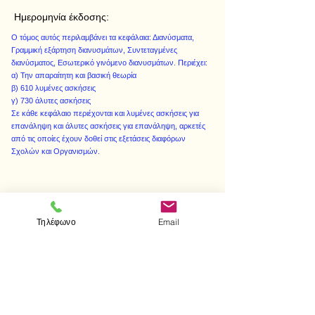
Ημερομηνία έκδοσης:
Ο τόμος αυτός περιλαμβάνει τα κεφάλαια: Διανύσματα,
Γραμμική εξάρτηση διανυσμάτων, Συντεταγμένες
διανύσματος, Εσωτερικό γινόμενο διανυσμάτων. Περιέχει:
α) Την απαραίτητη και βασική θεωρία
β) 610 λυμένες ασκήσεις
γ) 730 άλυτες ασκήσεις
Σε κάθε κεφάλαιο περιέχονται και λυμένες ασκήσεις για
επανάληψη και άλυτες ασκήσεις για επανάληψη, αρκετές
από τις οποίες έχουν δοθεί στις εξετάσεις διαφόρων
Σχολών και Οργανισμών.
< Προηγούμενο
Επόμενο >
Τηλέφωνο
Email
Επισκεφτείτε μας
Κατάστημα