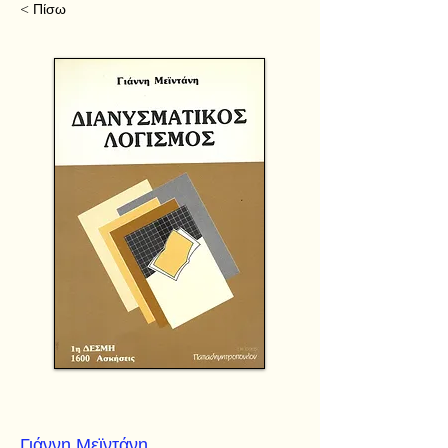
< Πίσω
Γιάννη Μεϊντάνη