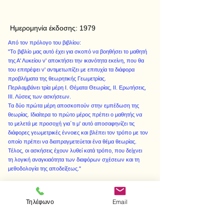
Ημερομηνία έκδοσης:
1979
Από τον πρόλογο του βιβλίου:
"Το βιβλίο μας αυτό έχει για σκοπό να βοηθήσει το μαθητή
της Α' Λυκείου ν' αποκτήσει την ικανότητα εκείνη, που θα
του επιτρέψει ν' αντιμετωπίζει με επιτυχία τα διάφορα
προβλήματα της θεωρητικής Γεωμετρίας.
Περιλαμβάνει τρία μέρη Ι. Θέματα Θεωρίας, ΙΙ. Ερωτήσεις,
ΙΙΙ. Λύσεις των ασκήσεων.
Τα δύο πρώτα μέρη αποσκοπούν στην εμπέδωση της
θεωρίας. Ιδιαίτερα το πρώτο μέρος πρέπει ο μαθητής να
το μελετά με προσοχή για΄τι μ' αυτό αποσαφηνίζει τις
διάφορες γεωμετρικές έννοιες και βλέπει τον τρόπο με τον
οποίο πρέπει να διαπραγμετεύεται ένα θέμα θεωρίας.
Τέλος, οι ασκήσεις έχουν λυθεί κατά τρόπο, που δείχνει
τη λογική αναγκιαότητα των διαφόρων σχέσεων και τη
μεθοδολογία της αποδείξεως."
Τηλέφωνο
Email
< Προηγούμενο
Επόμενο >