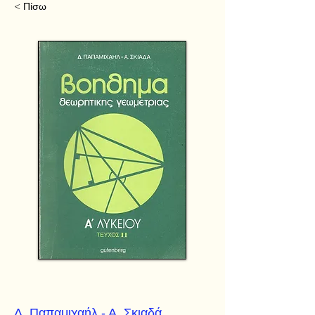
< Πίσω
Δ. Παπαμιχαήλ - Α. Σκιαδά