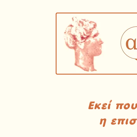
Εκεί πο
η επι