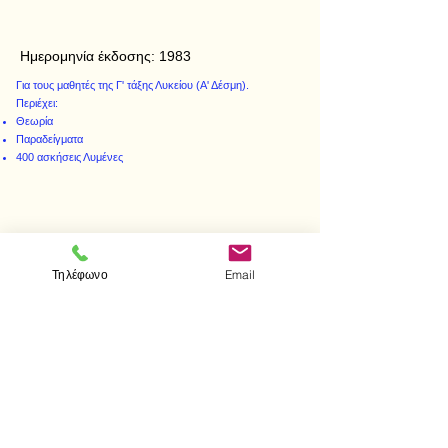
Ημερομηνία έκδοσης:
1983
Για τους μαθητές της Γ' τάξης Λυκείου (Α' Δέσμη).
Περιέχει:
Θεωρία
Παραδείγματα
400 ασκήσεις Λυμένες
< Προηγούμενο
Επόμενο >
Τηλέφωνο
Email
Επισκεφτείτε μας
Κατάστημα
Μεσολογγίου 1
106 81 Αθήνα