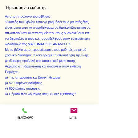
Ημερομηνία έκδοσης:
Από τον πρόλογο του βιβλίου:
"Σκοπός του βιβλίου είναι να βοηθήσει τους μαθητές έτσι,
ώστε μέσα από τα παραδείγματα να διευκρινίζονται και να
απλοποιούνται όλα τα σημεία που τους δυσκολεύουν και
να διευκολύνει τους κ.κ. συναδέλφους στην ευχερέστερη
διδασκαλία της ΜΑΘΗΜΑΤΙΚΗΣ ΑΝΑΛΥΣΗΣ.
Με το βιβλίο αυτό προσφέρεται στους μαθητές σε μικρό
χρονικό διάστημα: Ολοκληρωμένη επανάληψη της ύλης,
με ιδαίτερη προβολή στα ουσιαστικά μέρη αυτής.
Ακρίβεια στη διατύπωση και σαφήνεια στην έκθεση.
Περιέχει:
α) Την απαραίτητη και βασική θεωρία.
β) 520 λυμένες ασκήσεις.
γ) 600 άλυτες ασκήσεις.
δ) Θέματα που δόθηκαν στις Γενικές εξετάσεις."
Τηλέφωνο
Email
< Προηγούμενο
Επόμενο >