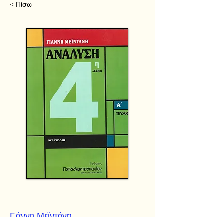
< Πίσω
Γιάννη Μεϊντάνη