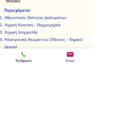
Μαλακό
Περιεχόμενα:
Αθροιστικές Ιδιότητες Διαλυμάτων
Χημική Κινητική - Θερμοχημεία
Χημική Ισορροπία
Ηλεκτρονική θεωρία του Σθένους - Χημικοί
Δεσμοί
Ιοντική Ισορροπία
Τηλέφωνο
Email
Οξείδωση και Αναγωγή
< Προηγούμενο
Επόμενο >
Επισκεφτείτε μας