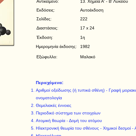
Αντικείμενο:
13. Χημεία Α' - Β' Λυκείου
Εκδόσεις:
Αυτοέκδοση
Σελίδες:
222
Διαστάσεις:
17 x 24
Έκδοση:
1η
Ημερομηνία έκδοσης:
1982
Εξώφυλλο:
Μαλακό
Περιεχόμενα:
Αριθμοί οξείδωσης (ή τυπικά σθένη) - Γραφή μορια
ονοματολογία
Θεμελιακές έννοιες
Περιοδικό σύστημα των στοιχείων
Ατομική θεωρία - Δομή του ατόμου
Ηλεκτρονική θεωρία του σθένους - Χημικοί δεσμοί -
Ηλεκτρόλυση