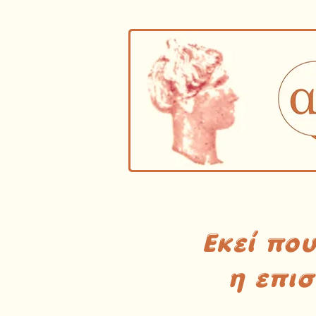
Εκεί πο
η επι