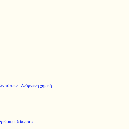
κών τύπων - Ανόργανη χημική
 Αριθμός οξείδωσης