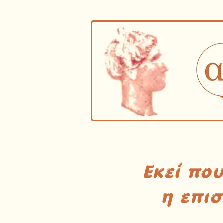
Εκεί πο
η επι