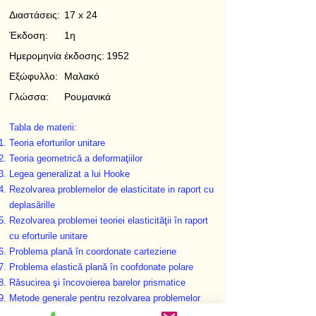
Διαστάσεις:
17 x 24
Έκδοση:
1η
Ημερομηνία έκδοσης:
1952
Εξώφυλλο:
Μαλακό
Γλώσσα:
Ρουμανικά
Tabla de materii:
Teoria eforturilor unitare
Teoria geometrică a deformaţiilor
Legea generalizat a lui Hooke
Rezolvarea problemelor de elasticitate in raport cu
deplasărille
Rezolvarea problemei teoriei elasticităţii în raport
cu eforturile unitare
Problema plană în coordonate carteziene
Problema elastică plană în coofdonate polare
Răsucirea şi încovoierea barelor prismatice
Metode generale pentru rezolvarea problemelor
elastice