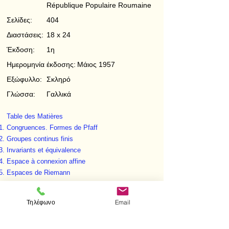
République Populaire Roumaine
Σελίδες:
404
Διαστάσεις:
18 x 24
Έκδοση:
1η
Ημερομηνία έκδοσης:
Μάιος 1957
Εξώφυλλο:
Σκληρό
Γλώσσα:
Γαλλικά
Table des Matières
Congruences. Formes de Pfaff
Groupes continus finis
Invariants et équivalence
Espace à connexion affine
Espaces de Riemann
Espace à connexion projective
Τηλέφωνο
Email
< Προηγούμενο
Επόμενο >