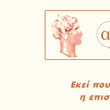
Εκεί πο
η επι