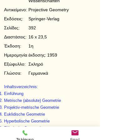
Wissenschaften
Αντικείμενο:
Projective Geometry
Εκδόσεις:
Springer-Verlag
Σελίδες:
392
Διαστάσεις:
16 x 23,5
Έκδοση:
1η
Ημερομηνία έκδοσης:
1959
Εξώφυλλο:
Σκληρό
Γλώσσα:
Γερμανικά
Inhaltsverzeichnis:
Einführung
Metrische (absolute) Geometrie
Projektiv-metrische Geometrie
Euklidische Geometrie
Hyperbolische Geometrie
Elliptische Geometrie
Back Matter
Τηλέφωνο
Email