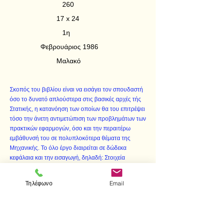
260
17 x 24
1η
Φεβρουάριος 1986
Μαλακό
Σκοπός του βιβλίου είναι να εισάγει τον σπουδαστή
όσο το δυνατό απλούστερα στις βασικές αρχές τής
Στατικής, η κατανόηση των οποίων θα του επιτρέψει
τόσο την άνετη αντιμετώπιση των προβλημάτων των
πρακτικών εφαρμογών, όσο και την περαιτέρω
εμβάθυνσή του σε πολυπλοκότερα θέματα της
Μηχανικής. Το όλο έργο διαιρείται σε δώδεκα
κεφάλαια και την εισαγωγή, δηλαδή: Στοιχεία
Διανυσματικού Λογισμού, Δυνάμεις, Στερεοστατικές
Εξισώσεις Ισορροπίας, Φορέας και Σύνθεση αυτού,
Τηλέφωνο
Email
Τριαρθρωτό Τόξο, Δοκός Gerber, Επίπεδοι και στον
Χώρο Ισοστατικοί Δικτυωτοί Φορείς, Κέντρα
Βάρους, Ολόσωμοι Ισοστατικοί Φορείς, Εύκαμπτοι
Φορείς, Τριβή και Λύση των Διαφορικών Εξισώσεων