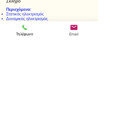
Σκληρό
Περιεχόμενα:
Στατικός ηλεκτρισμός
Δυναμικός ηλεκτρισμός
Ηλεκτρομαγνητισμός
Τηλέφωνο
Email
< Προηγούμενο
Επόμενο >
Επισκεφτείτε μας
Κατάστημα
Μεσολογγίου 1
106 81 Αθήνα
τηλ.
2103302622
-
2103301269
Επικοινωνία