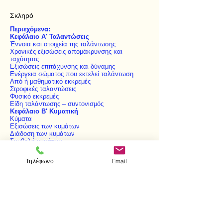
Σκληρό
Περιεχόμενα:
Κεφάλαιο Α' Ταλαντώσεις
Έννοια και στοιχεία της ταλάντωσης
Χρονικές εξισώσεις απομάκρυνσης και
ταχύτητας
Εξισώσεις επιτάχυνσης και δύναμης
Ενέργεια σώματος που εκτελεί ταλάντωση
Από ή μαθηματικό εκκρεμές
Στροφικές ταλαντώσεις
Φυσικό εκκρεμές
Είδη ταλάντωσης – συντονισμός
Κεφάλαιο Β' Κυματική
Κύματα
Εξισώσεις των κυμάτων
Διάδοση των κυμάτων
Συμβολή κυμάτων
Κυματικά φαινόμενα
Είδη και χαρακτηριστικά του ήχου
Τηλέφωνο
Email
Κυματικά φαινόμενα του ήχου
Διάδοση του ήχου
Πηγές παραγωγής ήχων
Συνήχηση – αντηχεία