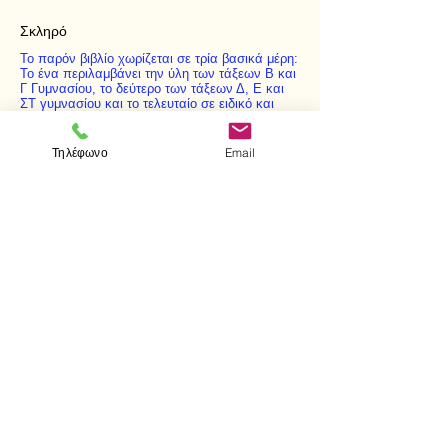
Σκληρό
Το παρόν βιβλίο χωρίζεται σε τρία βασικά μέρη:
Το ένα περιλαμβάνει την ύλη των τάξεων Β και
Γ Γυμνασίου, το δεύτερο των τάξεων Δ, Ε και
ΣΤ γυμνασίου και το τελευταίο σε ειδικό και
εκτεταμένο παράρτημα, την ύλη των Ε και Στ'
τάξεων Δημοτικού.
Τηλέφωνο
Email
< Προηγούμενο
Επόμενο >
Επισκεφτείτε μας
Κατάστημα
Μεσολογγίου 1
106 81 Αθήνα