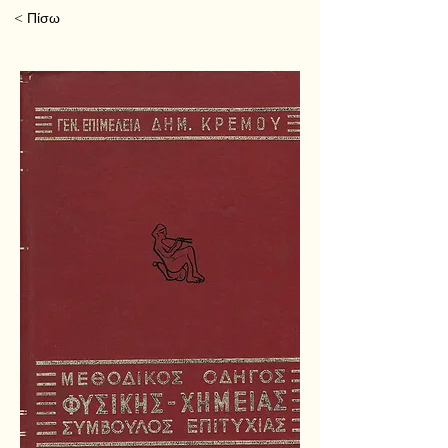
< Πίσω