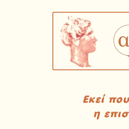
Εκεί πο
η επι