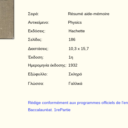
Σειρά:
Résumé aide-mémoire
Αντικείμενο:
Physics
Εκδόσεις:
Hachette
Σελίδες:
186
Διαστάσεις:
10,3 x 15,7
Έκδοση:
1η
Ημερομηνία έκδοσης:
1932
Εξώφυλλο:
Σκληρό
Γλώσσα:
Γαλλικά
Rédige conformément aux programmes officiels de l’en
Baccalauréat. 1rePartie