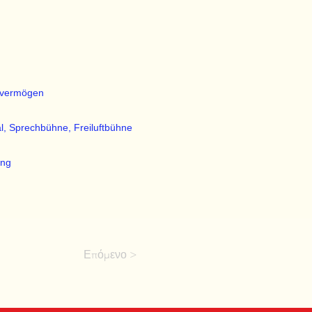
kvermögen
l, Sprechbühne, Freiluftbühne
ung
Επόμενο >