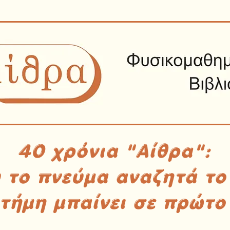
40 χρόνια "Αίθρα":
υ το πνεύμα αναζητά το
στήμη μπαίνει σε πρώτο