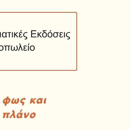
 φως και
 πλάνο