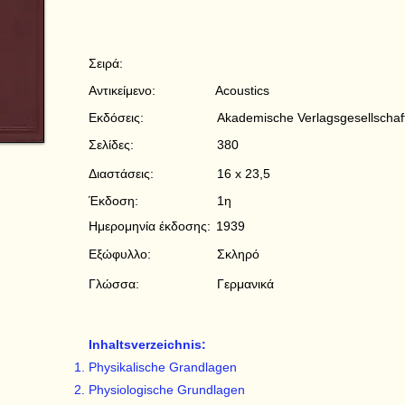
Σειρά:
Αντικείμενο:
Acoustics
Εκδόσεις:
Akademische Verlagsgesellschaf
Σελίδες:
380
Διαστάσεις:
16 x 23,5
Έκδοση:
1η
Ημερομηνία έκδοσης:
1939
Εξώφυλλο:
Σκληρό
Γλώσσα:
Γερμανικά
Inhaltsverzeichnis:
Physikalische Grandlagen
Physiologische Grundlagen