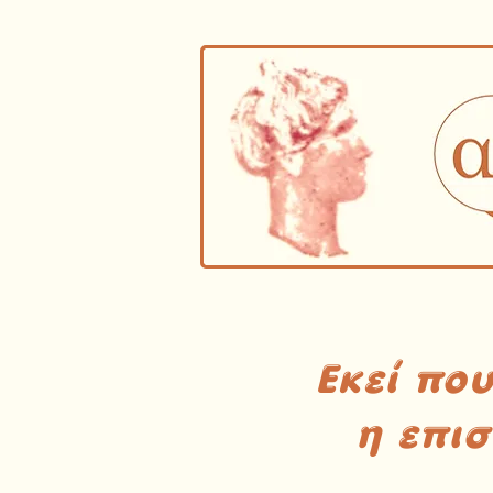
Εκεί πο
η επι