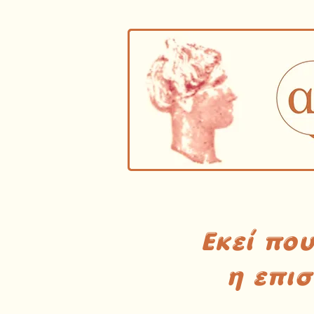
Εκεί πο
η επι