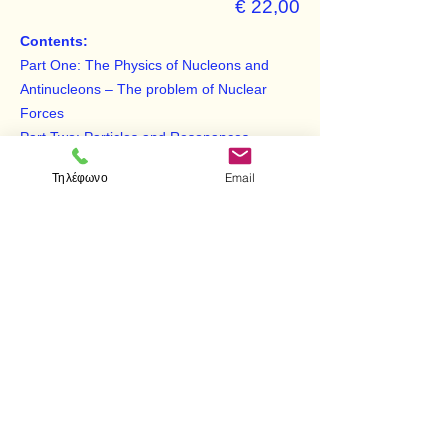
€ 22,00
Contents:
Part One: The Physics of Nucleons and
Antinucleons – The problem of Nuclear
Forces
Part Two: Particles and Resonances
Τηλέφωνο
Email
< Προηγούμενο
Επόμενο >
Visit us
Store
Messolonghiou 1