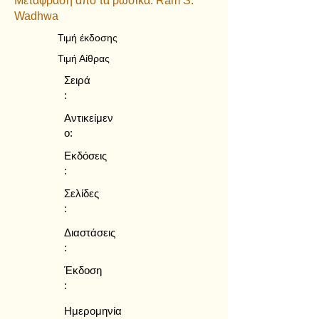
Μετάφραση από τα ρωσικά: Ram S.
Wadhwa
Τιμή έκδοσης
Τιμή Αίθρας
Σειρά
:
Αντικείμεν
ο:
Εκδόσεις
:
Σελίδες
:
Διαστάσεις
:
Έκδοση
:
Ημερομηνία