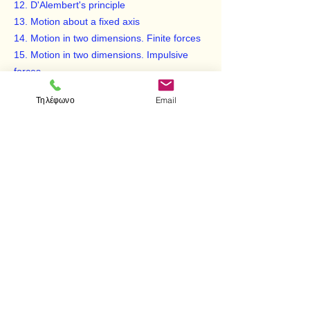
12. D'Alembert's principle
13. Motion about a fixed axis
14. Motion in two dimensions. Finite forces
15. Motion in two dimensions. Impulsive
forces
16. Instantaneous centre
Τηλέφωνο
Email
17. Conservation of linear and angular
momentum
18. Lagrange's equations in generalised
coordinates
19. Small oscillations
20. Motion of a top
< Προηγούμενο
Επόμενο >