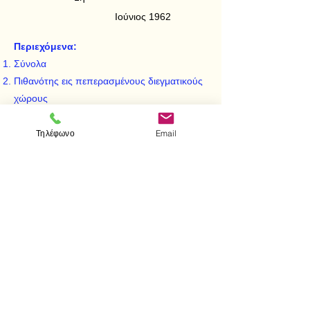
Ιούνιος 1962
Περιεχόμενα:
Σύνολα
Πιθανότης εις πεπερασμένους διεγματικούς
χώρους
Πολυπλοκώτεροι υπολογισμοί
Τυχαίαι μεταβληταί
Τηλέφωνο
Email
Διωνυμική κατανομή μετά τινων εφαρμογών
Απαντήσεις ες προβλήματα περιττής τάξεως
< Προηγούμενο
Επόμενο >
Visit us
Store