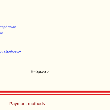
ατηρήσεων
ων
ων εξισώσεων
Επόμενο >
Payment methods