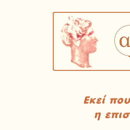
Εκεί πο
η επι