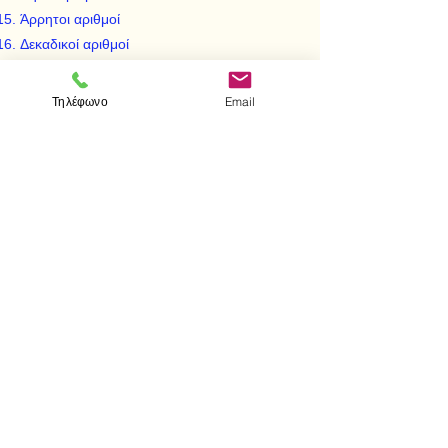
Άρρητοι αριθμοί
Δεκαδικοί αριθμοί
Εύρεση των υπολοίπων διαίρεσης χωρίς να
γίνει η διαίρεση
Τηλέφωνο
Email
Υπερβατικοί αριθμοί
Γεωμετρικέκς κατασκευές
Τομές Dedekind
Τριγωνομετρία
Λογάριθμοι
Ασκήσεις
Λύσεις των ασκήσεων
Και ... λίγη διασκέδαση
< Προηγούμενο
Επόμενο >