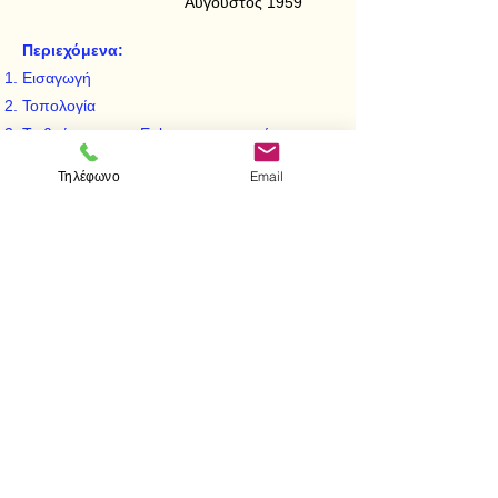
Αύγουστος 1959
Περιεχόμενα:
Εισαγωγή
Τοπολογία
Το θεώρημα του Euler και οι γενικεύσεις του
Τα θεωρήματα των Jordan και Brouwer
Τηλέφωνο
Email
Τοπολογικά προβλήματα και η έννοια της
διαστάσεως
< Προηγούμενο
Επόμενο >
Visit us
Store
Messolonghiou 1
106 81 Athens