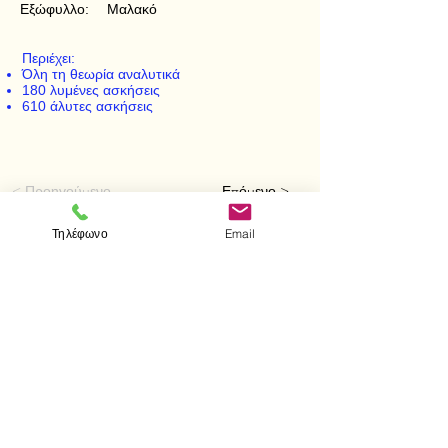
Εξώφυλλο:
Μαλακό
Περιέχει:
Όλη τη θεωρία αναλυτικά
180 λυμένες ασκήσεις
610 άλυτες ασκήσεις
< Προηγούμενο
Επόμενο >
Τηλέφωνο
Email
Visit us
Store
Messolonghiou 1
106 81 Athens
tel.
2103302622
-
2103301269
e-mail:
aithrab@otenet.gr