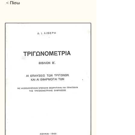
< Πίσω