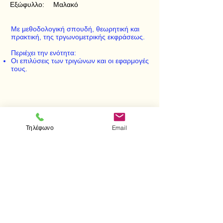
Εξώφυλλο:
Μαλακό
Με μεθοδολογική σπουδή, θεωρητική και
πρακτική, της τργωνομετρικής εκφράσεως.
Περιέχει την ενότητα:
Οι επιλύσεις των τριγώνων και οι εφαρμογές
τους.
< Προηγούμενο
Επόμενο >
Τηλέφωνο
Email
Visit us
Store
Messolonghiou 1
106 81 Athens
tel.
2103302622
-
2103301269
e-mail:
aithrab@otenet.gr