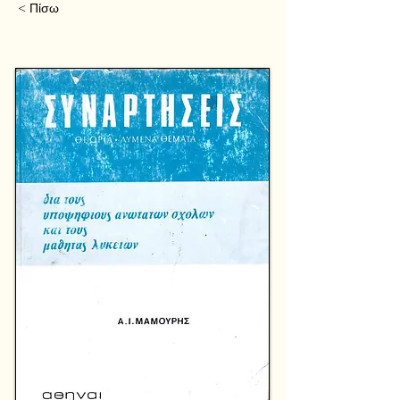
< Πίσω