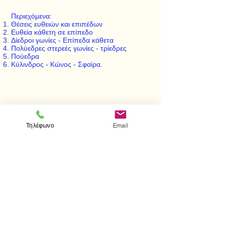
Περιεχόμενα:
Θέσεις ευθειών και επιπέδων
Ευθεία κάθετη σε επίπεδο
Δίεδροι γωνίες - Επίπεδα κάθετα
Πολύεδρες στερεές γωνίες - τρίεδρες
Πούεδρα
Κύλινδρος - Κώνος - Σφαίρα.
< Προηγούμενο
Επόμενο >
Τηλέφωνο
Email
Visit us
Store
Messolonghiou 1
106 81 Athens
tel.
2103302622
-
2103301269
e-mail:
aithrab@otenet.gr