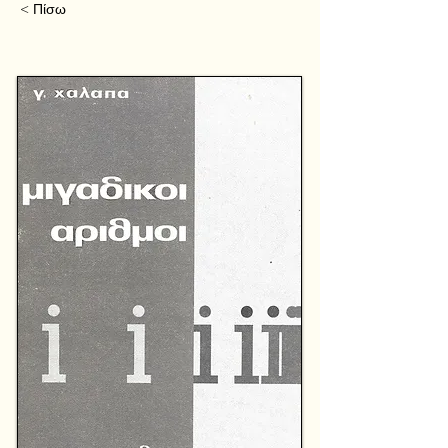
< Πίσω