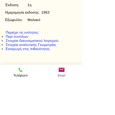
Έκδοση:
1η
Ημερομηνία έκδοσης:
1963
Εξώφυλλο:
Μαλακό
Περιέχει τις ενότητες:
Περί συνόλων
Στοιχεια διανυσματικού λογισμού
Στοιχεία αναλυτικής Γεωμετρίας
Εισαγωγή στις πιθανότητες.
< Προηγούμενο
Επόμενο >
Τηλέφωνο
Email
Visit us
Store
Messolonghiou 1