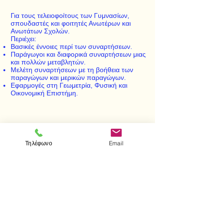
Για τους τελειοφοίτους των Γυμνασίων,
σπουδαστές και φοιτητές Ανωτέρων και
Ανωτάτων Σχολών.
Περιέχει:
Βασικές έννοιες περί των συναρτήσεων.
Παράγωγοι και διαφορικά συναρτήσεων μιας
και πολλών μεταβλητών.
Μελέτη συναρτήσεων με τη βοήθεια των
παραγώγων και μερικών παραγώγων.
Εφαρμογές στη Γεωμετρία, Φυσική και
Οικονομική Επιστήμη.
< Προηγούμενο
Επόμενο >
Τηλέφωνο
Email
Visit us
Store
Messolonghiou 1