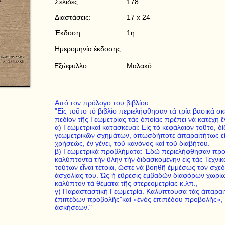
Σελίδες:
178
Διαστάσεις:
17 x 24
Έκδοση:
1η
Ημερομηνία έκδοσης:
Εξώφυλλο:
Μαλακό
Από τον πρόλογο του βιβλίου:
"Εἰς τοῦτο τό βιβλίο περιελήφθησαν τά τρία βασικά 
πεδίον τῆς Γεωμετρίας τάς ὁποίας πρέπει νά κατέχη
α) Γεωμετρικαί κατασκευαί: Εἰς τό κεφάλαιον τοῦτο, 
γεωμετρικῶν σχημάτων, ὁπωσδήποτε ἀπαραιτήτως εἰς
χρήσεώς, ἐν γένει, τοῦ κανόνος καί τοῦ διαβήτου.
β) Γεωμετρικά προβλήματα: Ἐδῶ περιελήφθησαν προβ
καλύπτοντα τήν ὕλην τήν διδασκομένην εἰς τάς Τεχν
τούτων εἶναι τέτοια, ὥστε νά βοηθῆ ἐμμέσως τον σχε
ἀσχολίας του. Ὡς ἡ εὕρεσις ἐμβαδῶν διαφόρων χωρί
καλύπτον τά θέματα τῆς στερεομετρίας κ.λπ.,
γ) Παρασταστική Γεωμετρία. Καλύπτουσα τάς ἀπαραι
ἐπιπέδων προβολῆς"καί «ἑνός ἐπιπέδου προβολῆς», 
ἀσκήσεων."