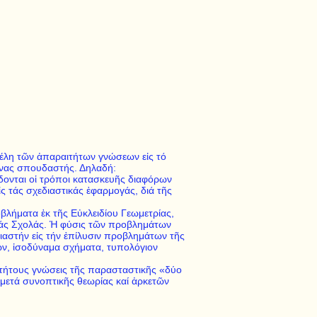
σκέλη τῶν ἀπαραιτήτων γνώσεων εἰς τό
 ἕνας σπουδαστής. Δηλαδή:
δίδονται οἱ τρόποι κατασκευῆς διαφόρων
 τάς σχεδιαστικάς ἐφαρμογάς, διά τῆς
λήματα ἐκ τῆς Εὐκλειδίου Γεωμετρίας,
ικάς Σχολάς. Ἡ φύσις τῶν προβλημάτων
διαστήν εἰς τήν ἐπίλυσιν προβλημάτων τῆς
ων, ἰσοδύναμα σχήματα, τυπολόγιον
τήτους γνώσεις τῆς παρασταστικῆς «δύο
μετά συνοπτικῆς θεωρίας καί ἀρκετῶν