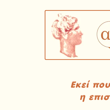
Εκεί πο
η επι