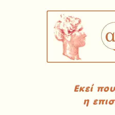
Εκεί πο
η επι