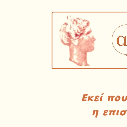
Εκεί πο
η επι