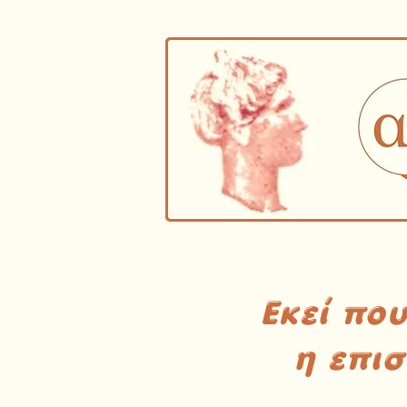
Εκεί πο
η επι