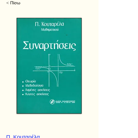
< Πίσω
Π. Κουταρέλα