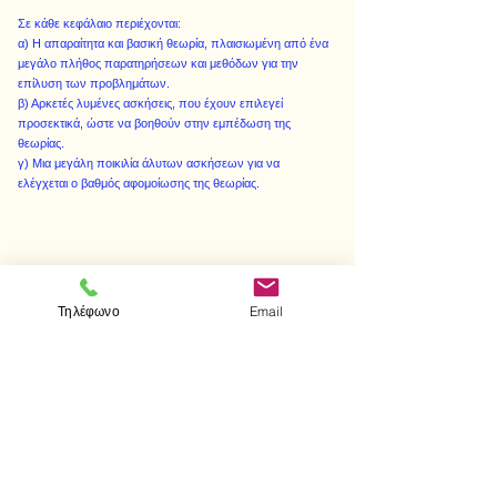
Σε κάθε κεφάλαιο περιέχονται:
α) Η απαραίτητα και βασική θεωρία, πλαισιωμένη από ένα
μεγάλο πλήθος παρατηρήσεων και μεθόδων για την
επίλυση των προβλημάτων.
β) Αρκετές λυμένες ασκήσεις, που έχουν επιλεγεί
προσεκτικά, ώστε να βοηθούν στην εμπέδωση της
θεωρίας.
γ) Μια μεγάλη ποικιλία άλυτων ασκήσεων για να
ελέγχεται ο βαθμός αφομοίωσης της θεωρίας.
< Προηγούμενο
Επόμενο >
Τηλέφωνο
Email
Visit us
Store
Messolonghiou 1
106 81 Athens