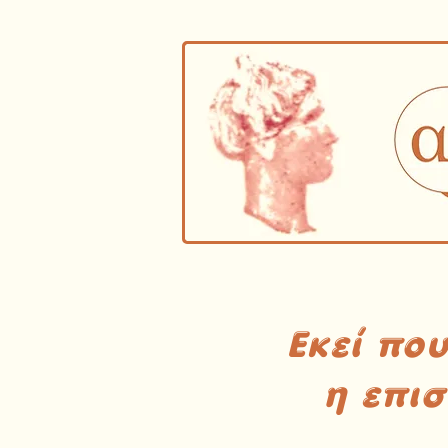
Εκεί πο
η επι