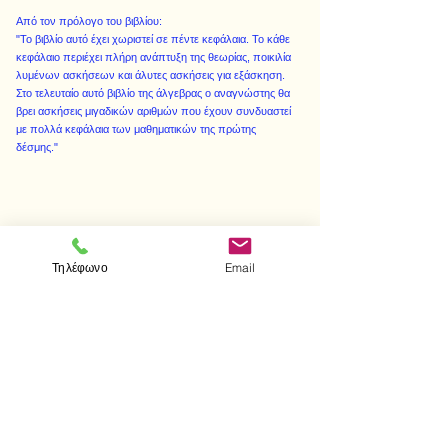
Από τον πρόλογο του βιβλίου:
"Το βιβλίο αυτό έχει χωριστεί σε πέντε κεφάλαια. Το κάθε
κεφάλαιο περιέχει πλήρη ανάπτυξη της θεωρίας, ποικιλία
λυμένων ασκήσεων και άλυτες ασκήσεις για εξάσκηση.
Στο τελευταίο αυτό βιβλίο της άλγεβρας ο αναγνώστης θα
βρει ασκήσεις μιγαδικών αριθμών που έχουν συνδυαστεί
με πολλά κεφάλαια των μαθηματικών της πρώτης
δέσμης."
< Προηγούμενο
Επόμενο >
Τηλέφωνο
Email
Visit us
Store
Messolonghiou 1
106 81 Athens
tel.
2103302622
-
2103301269