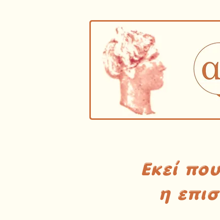
Εκεί πο
η επι