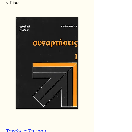
< Πίσω
Τσιγώνια Σπύρου