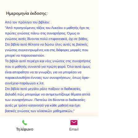
Ημερομηνία έκδοσης:
Από τον πρόλογο του βιβλίου:
"Από προηγούμενες τάξεις του Λυκείου ο μαθητής έχει τις
πρώτες γνώσεις πάνω στις συναρτήσεις. Όμως οι
γνώσεις αυτές δίνονται πολύ επιφανειακά, όχι σε βάθος.
Στο βιβλίο αυτό θέλησα να δώσω όλες αυτές τις βασικές
γνώσεις συγκεντρωμένες και στις διάφορες μορφές που
μπορεί να παρουσιαστούν.
Το βιβλίο αυτό περιέχει και νέες γνώσεις στις συναρτήσεις
που ο μαθητής συναντά για πρώτη φορά. Όλα αυτά όμως
είναι απαραίτητο να τα γνωρίζει, για να μπορέσει να
παρακολουθήσει έννοιες των συναρτήσεων, όπως όριο-
συνέχεια-παράγωγο κ.λπ.
Στο βιβλίο αυτό μεγάλο ρόλο παίζουν οι διαδικασίες.
Δηλαδή πώς μπορούμε να αντιμετωπίζουμε θέματα απλά
των συναρτήσεων. Πιστεύω ότι δίνονται οι διαδικασίες
αυτές με τρόπο κατανοητό για κάθε μαθητή και έχει
βασικές γνώσεις των κλασικών μαθηματικών."
Τηλέφωνο
Email