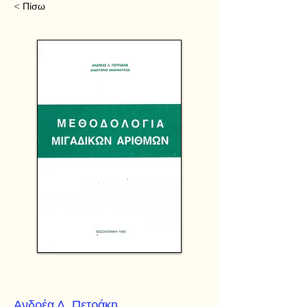
< Πίσω
Ανδρέα Λ. Πετράκη