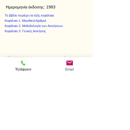
Ημερομηνία έκδοσης:
1983
Το βιβλίο περιέχει τα εξής κεφάλαια:
Κεφάλαιο 1: Μιγαδικοί Αριθμοί.
Κεφάλαιο 2: Μεθοδολογία των Ασκήσεων.
Κεφάλαιο 3: Γενικές Ασκήσεις
< Προηγούμενο
Επόμενο >
Τηλέφωνο
Email
Visit us
Store
Messolonghiou 1
106 81 Athens
tel.
2103302622
-
2103301269
e-mail:
aithrab@otenet.gr