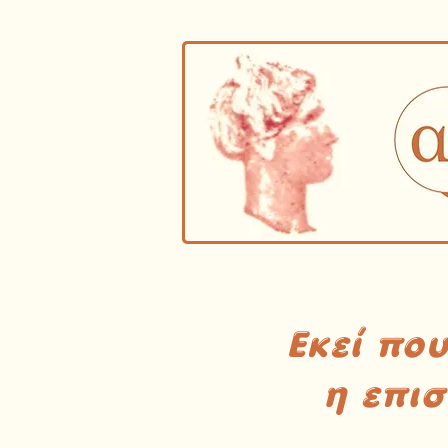
Εκεί πο
η επι